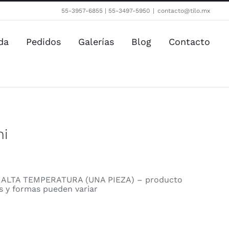
55-3957-6855 | 55-3497-5950
|
contacto@tilo.mx
da
Pedidos
Galerías
Blog
Contacto
hi
ALTA TEMPERATURA (UNA PIEZA) – producto
es y formas pueden variar