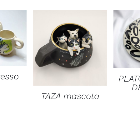
EW
Q
QUICK VIEW
resso
PLAT
D
TAZA mascota