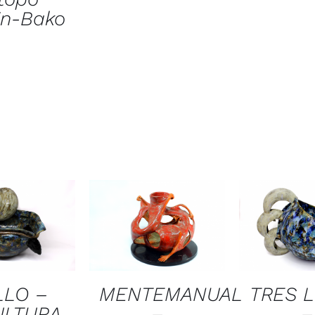
in-Bako
LLO –
MENTEMANUAL
TRES 
ULTURA
–
–