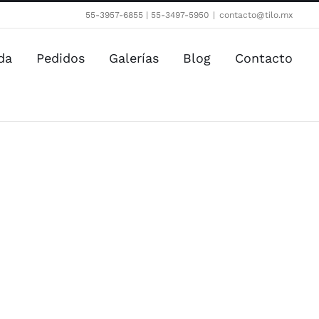
55-3957-6855 | 55-3497-5950
|
contacto@tilo.mx
da
Pedidos
Galerías
Blog
Contacto