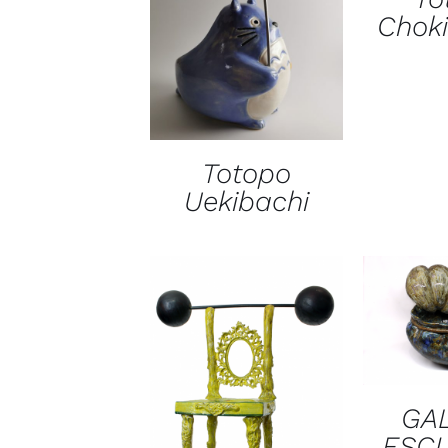
Chok
Totopo
Uekibachi
GA
ESC