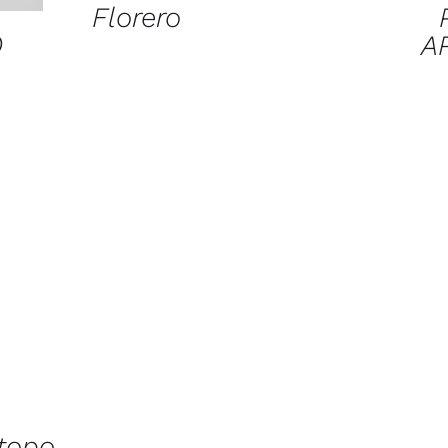
Florero
O
A
topo