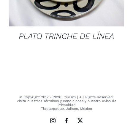
PLATO TRINCHE DE LÍNEA
© Copyright 2012 -
2026
| tilo.mx | All Rights Reserved
Visita nuestros
Términos y condiciones
y nuestro
Aviso de
Privacidad
Tlaquepaque, Jalisco, México
Instagram
Facebook
X