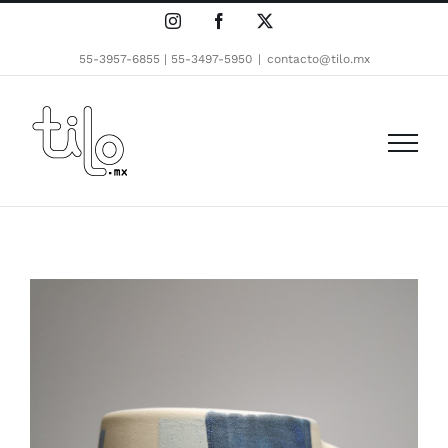
Skip
Instagram
Facebook
X
to
content
55-3957-6855 | 55-3497-5950
|
contacto@tilo.mx